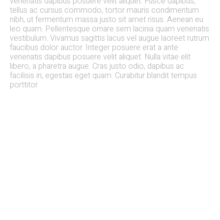
venenatis dapibus posuere velit aliquet. Fusce dapibus,
tellus ac cursus commodo, tortor mauris condimentum
nibh, ut fermentum massa justo sit amet risus. Aenean eu
leo quam. Pellentesque ornare sem lacinia quam venenatis
vestibulum. Vivamus sagittis lacus vel augue laoreet rutrum
faucibus dolor auctor. Integer posuere erat a ante
venenatis dapibus posuere velit aliquet. Nulla vitae elit
libero, a pharetra augue. Cras justo odio, dapibus ac
facilisis in, egestas eget quam. Curabitur blandit tempus
porttitor.
QUICK LINKS
Home
All Treatments
FAQs
Terms & Conditions