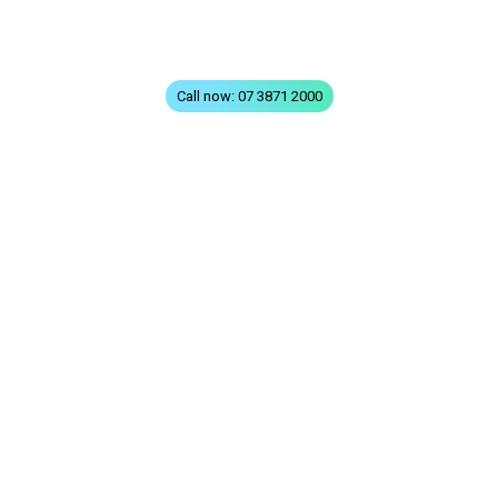
Privacy
Contact
Call now: 07 3871 2000
VISIT GREENSLOPES
310 Logan Road
Stones Corner (Greenslopes)
QLD 4120
VISIT TOOWONG
10/10 Benson St,
Toowong, QLD 4066
OPENING HOURS
Mon – Fri: 7:30am to 5:00pm