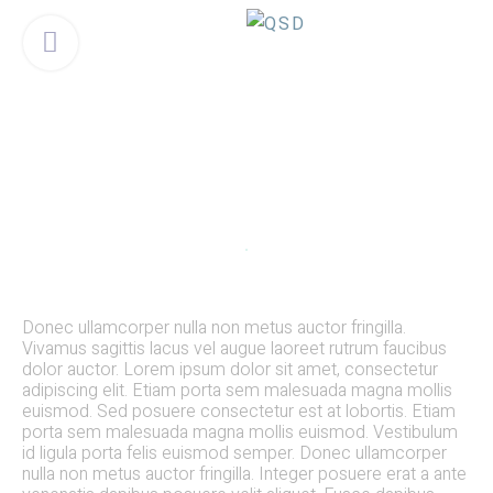
Skip
Menu
to
content
MEDICAL SKIN CONDITIONS
Rosacea treatment
Donec ullamcorper nulla non metus auctor fringilla.
Vivamus sagittis lacus vel augue laoreet rutrum faucibus
dolor auctor. Lorem ipsum dolor sit amet, consectetur
adipiscing elit. Etiam porta sem malesuada magna mollis
euismod. Sed posuere consectetur est at lobortis. Etiam
porta sem malesuada magna mollis euismod. Vestibulum
id ligula porta felis euismod semper. Donec ullamcorper
nulla non metus auctor fringilla. Integer posuere erat a ante